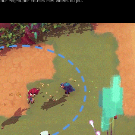
our regrouper toutes mes vidéos du jeu.