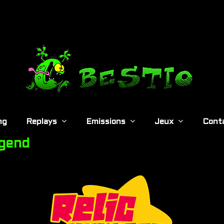
ng
Replays
Emissions
Jeux
Cont
egend