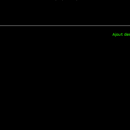
Ajout des
next
post: