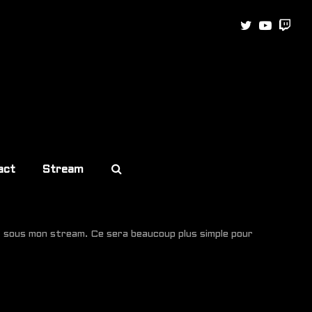
Twitter
Youtub
Twit
act
Stream
ant sous mon stream. Ce sera beaucoup plus simple pour