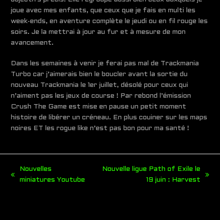
joue avec mes enfants, que ceux que je fais en multi les
week-ends, en aventure complète le jeudi ou en fil rouge les
soirs. Je la mettrai à jour au fur et à mesure de mon
avancement.
Dans les semaines à venir je ferai pas mal de Trackmania
Turbo car j’aimerais bien le boucler avant la sortie du
nouveau Trackmania le 1er juillet, désolé pour ceux qui
n’aiment pas les jeux de course ! Par rebond l’émission
Crush The Game est mise en pause un petit moment
histoire de libérer un créneau. En plus couiner sur les maps
noires ET les rogue like n’est pas bon pour ma santé !
Nouvelles
Nouvelle ligue Path of Exile le
previous
next
miniatures Youtube
19 juin : Harvest
post:
post: